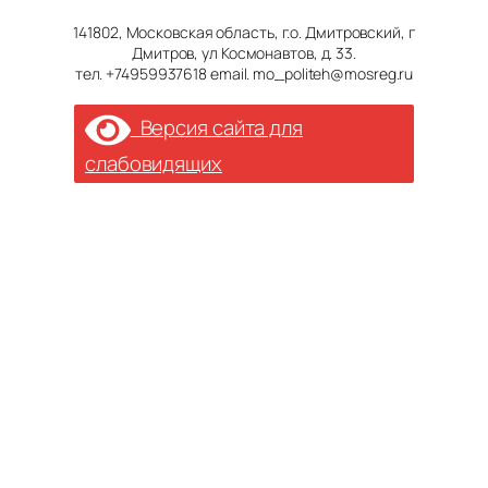
141802, Московская область, г.о. Дмитровский, г
Дмитров, ул Космонавтов, д. 33.
тел. +74959937618 email. mo_politeh@mosreg.ru
Версия сайта для
слабовидящих