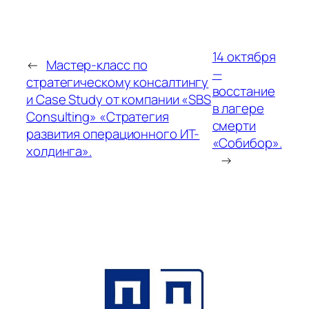
14 октября
←
Мастер-класс по
—
стратегическому консалтингу
восстание
и Case Study от компании «SBS
в лагере
Consulting» «Стратегия
смерти
развития операционного ИТ-
«Собибор».
холдинга».
→