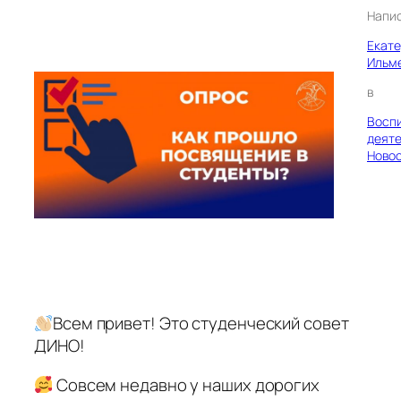
Напи
Екат
Ильм
в
Восп
деяте
Ново
Всем привет! Это студенческий совет
ДИНО!
Совсем недавно у наших дорогих