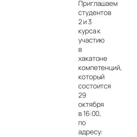
Приглашаем
студентов
2 и 3
курса к
участию
в
хакатоне
компетенций,
который
состоится
29
октября
в 16:00,
по
адресу: