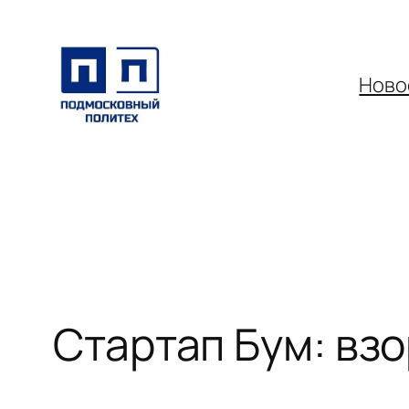
Перейти
к
содержимому
Ново
Стартап Бум: вз