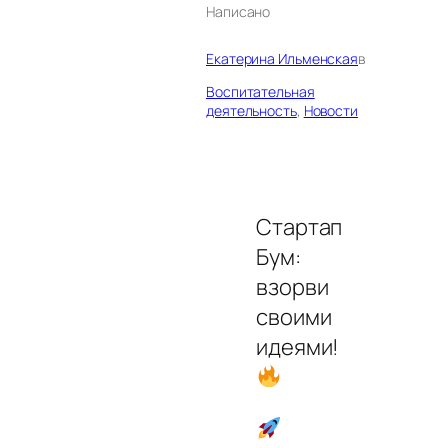
Написано
Екатерина Ильменская
в
Воспитательная
деятельность
, 
Новости
Стартап
Бум:
взорви
своими
идеями!