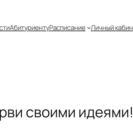
сти
Абитуриенту
Распиcание
Личный кабин
орви своими идеями