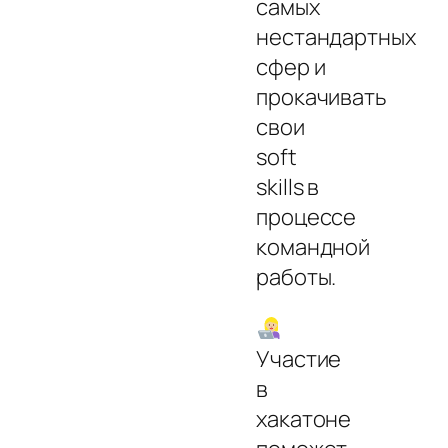
самых
нестандартных
сфер и
прокачивать
свои
soft
skills в
процессе
командной
работы.
Участие
в
хакатоне