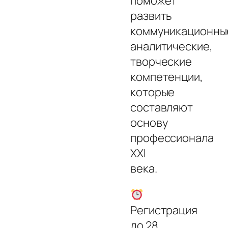
поможет
развить
коммуникационны
аналитические,
творческие
компетенции,
которые
составляют
основу
профессионала
XXI
века.
Регистрация
до 28