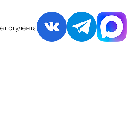
ет студента
!