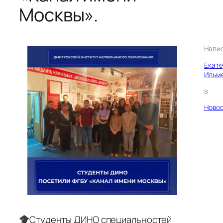
Москвы».
Напи
Екат
Ильм
в
Ново
Студенты ДИНО специальностей