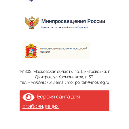
141802, Московская область, г.о. Дмитровский, г
Дмитров, ул Космонавтов, д. 33.
тел. +74959937618 email. mo_politeh@mosreg.ru
Версия сайта для
слабовидящих