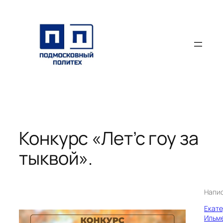
Перейти
к
содержимому
Конкурс «Лет’с гоу за
тыквой».
Напи
Екат
Ильм