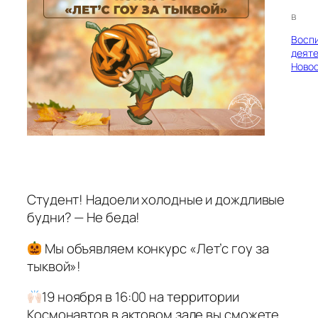
в
Восп
деяте
Ново
Студент! Надоели холодные и дождливые
будни? — Не беда!
Мы объявляем конкурс «Лет’с гоу за
тыквой»!
19 ноября в 16:00 на территории
Космонавтов в актовом зале вы сможете