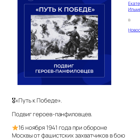
Екат
Ильм
в
Ново
🎖«Путь к Победе».
Подвиг героев-панфиловцев.
16 ноября 1941 года при обороне
Москвы от фашистских захватчиков в бою