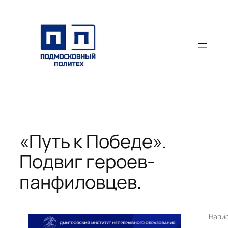
Перейти
к
содержимому
«Путь к Победе».
Подвиг героев-
панфиловцев.
Напи