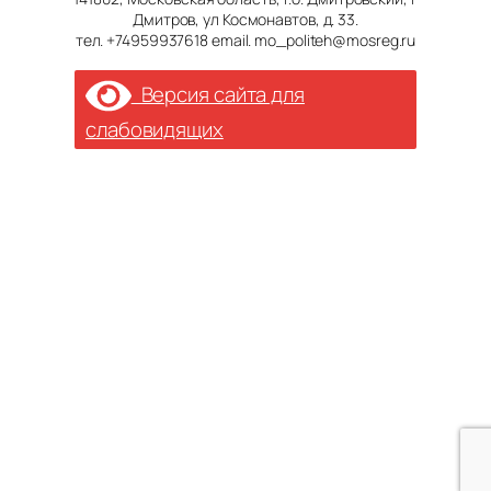
Дмитров, ул Космонавтов, д. 33.
тел. +74959937618 email. mo_politeh@mosreg.ru
Версия сайта для
слабовидящих