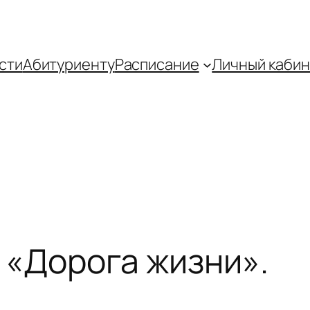
сти
Абитуриенту
Распиcание
Личный кабин
 «Дорога жизни».