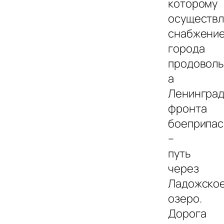
которому
осуществл
снабжени
города
продоволь
а
Ленинград
фронта
боеприпа
–
путь
через
Ладожско
озеро.
Дорога