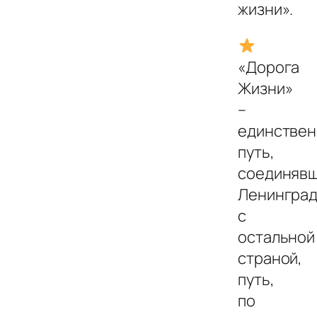
жизни».
«Дорога
Жизни»
–
единстве
путь,
соединяв
Ленингра
с
остальной
страной,
путь,
по