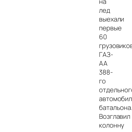
на
лед
выехали
первые
60
грузовико
ГАЗ-
АА
388-
го
отдельног
автомобил
батальона
Возглавил
колонну