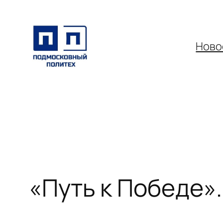
Перейти
к
содержимому
Ново
«Путь к Победе».