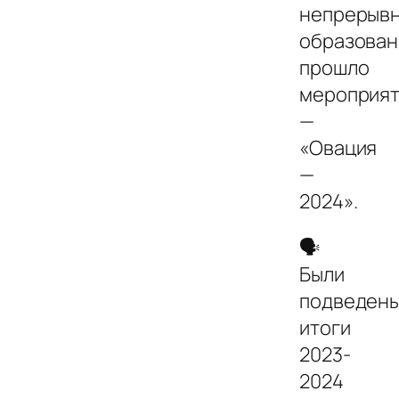
непрерыв
образован
прошло
мероприя
—
«Овация
—
2024».
🗣
Были
подведен
итоги
2023-
2024