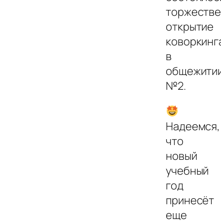
торжеств
открытие
коворкинг
в
общежити
№2.
Надеемся,
что
новый
учебный
год
принесёт
еще