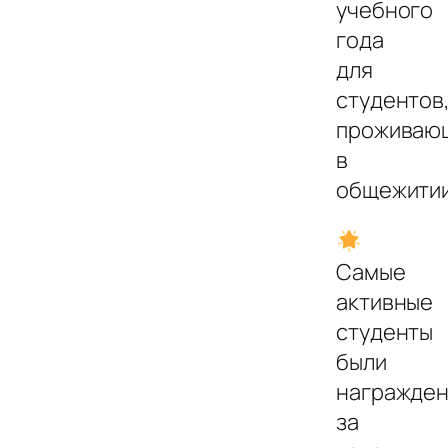
учебного
года
для
студентов
проживаю
в
общежитии
Самые
активные
студенты
были
награжде
за