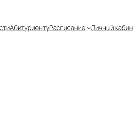
сти
Абитуриенту
Распиcание
Личный кабин