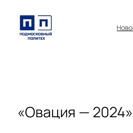
Перейти
к
содержимому
Ново
«Овация — 2024»