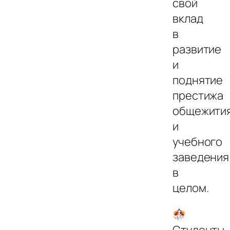
свой
вклад
в
развитие
и
поднятие
престижа
общежити
и
учебного
заведения
в
целом.
Студенты