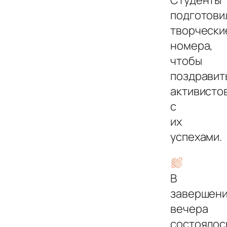
подготови
творчески
номера,
чтобы
поздравит
активисто
с
их
успехами.
В
завершен
вечера
состоялос