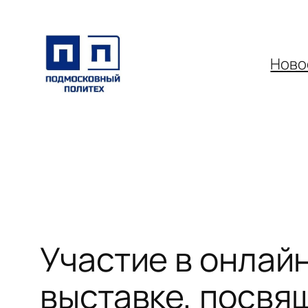
Перейти
к
содержимому
Ново
Участие в онла
выставке, посвя