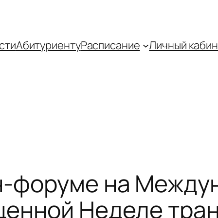
сти
Абитуриенту
Распиcание
Личный кабин
йн-форуме на Между
щенной Неделе тран