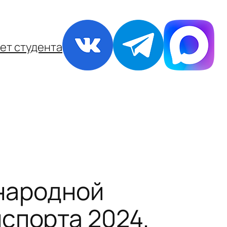
ет студента
народной
спорта 2024.