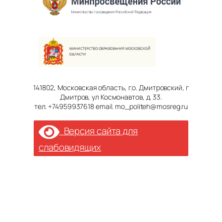
141802, Московская область, г.о. Дмитровский, г
Дмитров, ул Космонавтов, д. 33.
тел. +74959937618 email. mo_politeh@mosreg.ru
Версия сайта для
слабовидящих