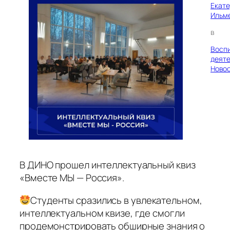
Екат
Ильм
в
Восп
деяте
Ново
В ДИНО прошел интеллектуальный квиз
«Вместе МЫ — Россия».
Студенты сразились в увлекательном,
интеллектуальном квизе, где смогли
продемонстрировать обширные знания о