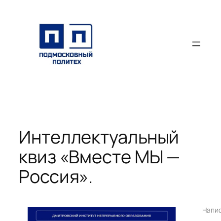
Перейти
к
содержимому
Интеллектуальный
квиз «Вместе МЫ —
Россия».
Напи