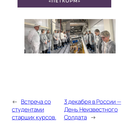
←
Встреча со
3 декабря в России —
студентами
День Неизвестного
старших курсов.
Солдата
→