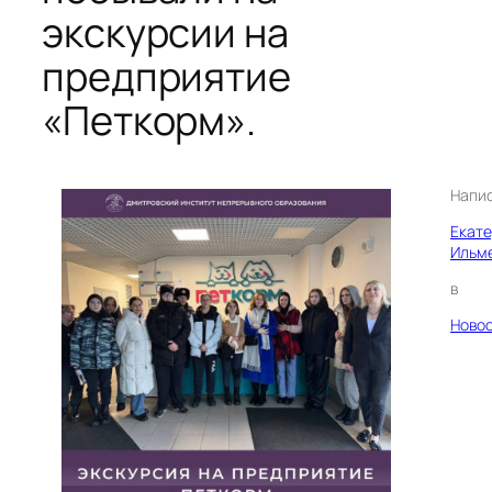
экскурсии на
предприятие
«Петкорм».
Напи
Екат
Ильм
в
Ново