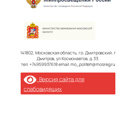
141802, Московская область, г.о. Дмитровский, г
Дмитров, ул Космонавтов, д. 33.
тел. +74959937618 email. mo_politeh@mosreg.ru
Версия сайта для
слабовидящих