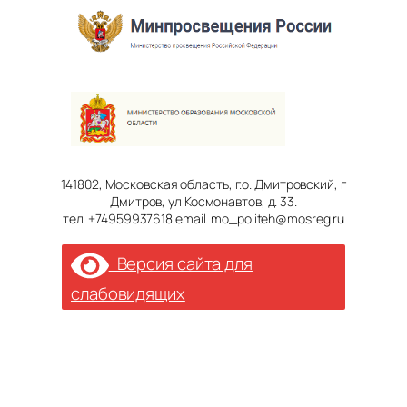
141802, Московская область, г.о. Дмитровский, г
Дмитров, ул Космонавтов, д. 33.
тел. +74959937618 email. mo_politeh@mosreg.ru
Версия сайта для
слабовидящих