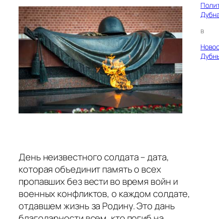
Поли
Дубн
в
Ново
Дубн
День неизвестного солдата – дата,
которая объединит память о всех
пропавших без вести во время войн и
военных конфликтов, о каждом солдате,
отдавшем жизнь за Родину. Это дань
благодарности всем, кто погиб на