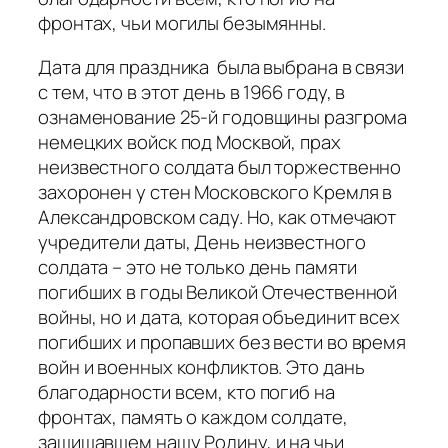
фронтах, чьи могилы безымянны.
Дата для праздника была выбрана в связи
с тем, что в этот день в 1966 году, в
ознаменование 25-й годовщины разгрома
немецких войск под Москвой, прах
неизвестного солдата был торжественно
захоронен у стен Московского Кремля в
Александровском саду. Но, как отмечают
учредители даты, День неизвестного
солдата – это не только день памяти
погибших в годы Великой Отечественной
войны, но и дата, которая объединит всех
погибших и пропавших без вести во время
войн и военных конфликтов. Это дань
благодарности всем, кто погиб на
фронтах, память о каждом солдате,
защищавшем нашу Родину, и на чьи