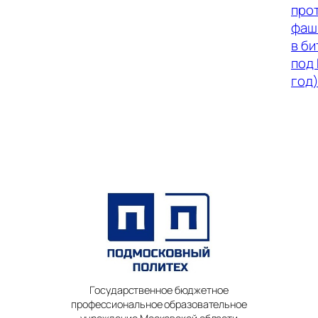
про
фаш
в би
под
год)
Государственное бюджетное
профессиональное образовательное