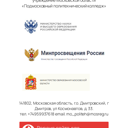
учреждение Московской области
«Подмосковный политехнический колледж»
141802, Московская область, г.о. Дмитровский, г
Дмитров, ул Космонавтов, д. 33.
тел. +74959937618 email. mo_politeh@mosreg.ru
Версия сайта для