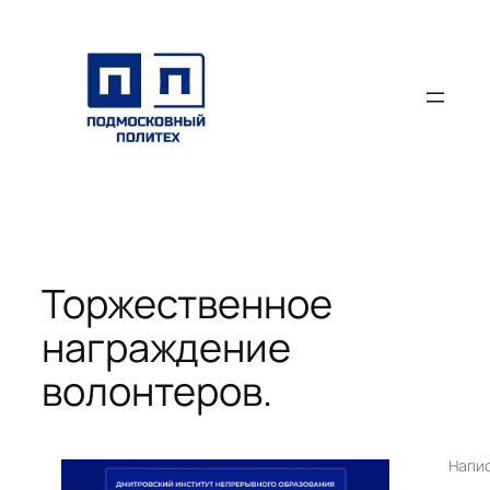
Перейти
к
содержимому
Торжественное
награждение
волонтеров.
Напи