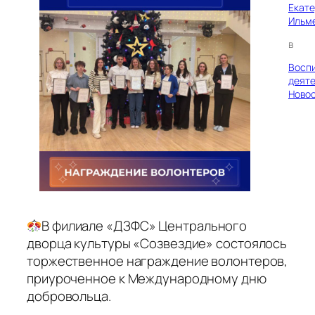
Екат
Ильм
в
Восп
деяте
Ново
В филиале «ДЗФС» Центрального
дворца культуры «Созвездие» состоялось
торжественное награждение волонтеров,
приуроченное к Международному дню
добровольца.