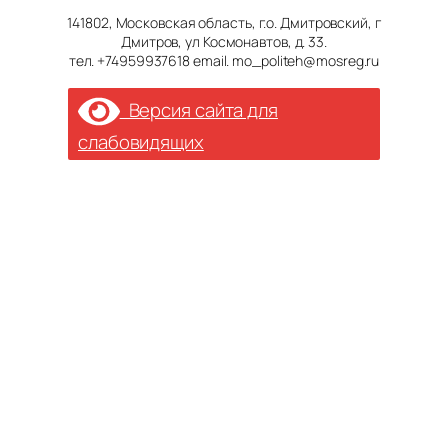
141802, Московская область, г.о. Дмитровский, г
Дмитров, ул Космонавтов, д. 33.
тел. +74959937618 email. mo_politeh@mosreg.ru
Версия сайта для
слабовидящих