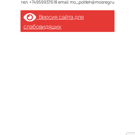
тел. +74959937618 email. mo_politeh@mosreg.ru
Версия сайта для
слабовидящих