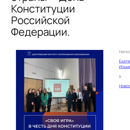
Конституции
Российской
Федерации.
Напи
Екат
Ильм
в
Ново