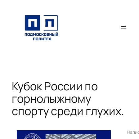
Перейти
к
содержимому
Кубок России по
горнолыжному
спорту среди глухих.
Напи