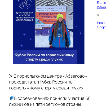
Екат
Ильм
в
Ново
Спор
⛷️ В горнолыжном центре «Абзаково»
проходил этап Кубка России по
горнолыжному спорту среди глухих.
В соревнованиях приняли участие 60
лыжников из пяти регионов страны: