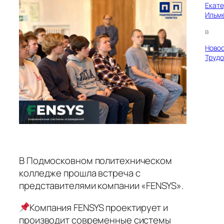
Екат
Ильм
в
Ново
Трудо
В Подмосковном политехническом
колледже прошла встреча с
представителями компании «FENSYS».
Компания FENSYS проектирует и
производит современные системы