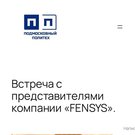
Перейти
к
содержимому
Встреча с
представителями
компании «FENSYS».
Напи