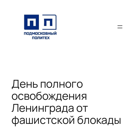
Перейти
к
содержимому
День полного
освобождения
Ленинграда от
фашистской блокады