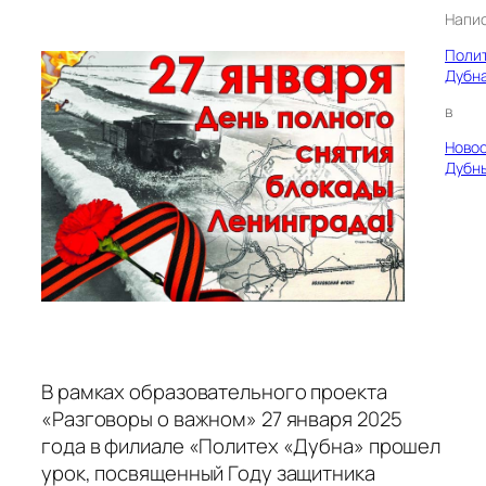
Напи
Поли
Дубн
в
Ново
Дубн
В рамках образовательного проекта
«Разговоры о важном» 27 января 2025
года в филиале «Политех «Дубна» прошел
урок, посвященный Году защитника