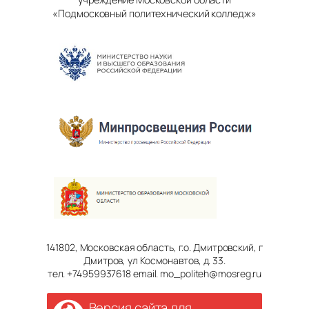
«Подмосковный политехнический колледж»
141802, Московская область, г.о. Дмитровский, г
Дмитров, ул Космонавтов, д. 33.
тел. +74959937618 email. mo_politeh@mosreg.ru
Версия сайта для