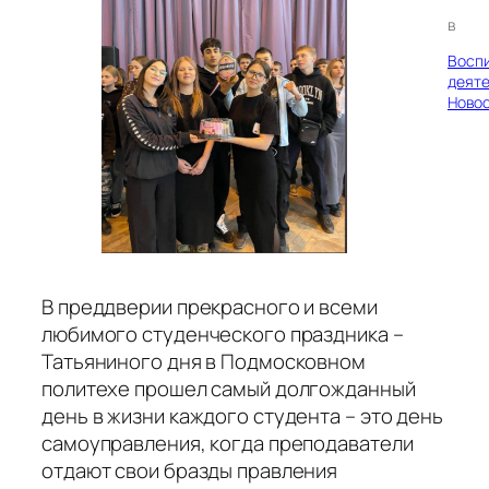
в
Восп
деяте
Ново
В преддверии прекрасного и всеми
любимого студенческого праздника –
Татьяниного дня в Подмосковном
политехе прошел самый долгожданный
день в жизни каждого студента – это день
самоуправления, когда преподаватели
отдают свои бразды правления