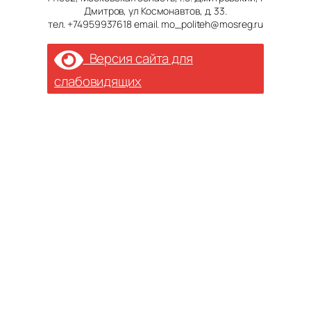
Дмитров, ул Космонавтов, д. 33.
тел. +74959937618 email. mo_politeh@mosreg.ru
Версия сайта для
слабовидящих