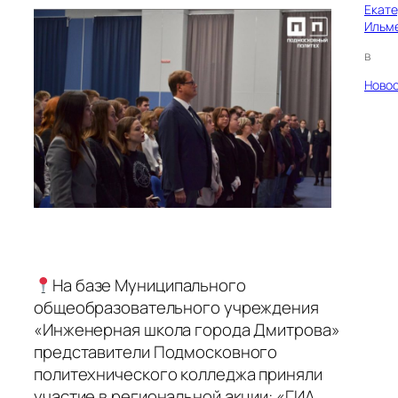
Екат
Ильм
в
Ново
На базе Муниципального
общеобразовательного учреждения
«Инженерная школа города Дмитрова»
представители Подмосковного
политехнического колледжа приняли
участие в региональной акции: «ГИА.