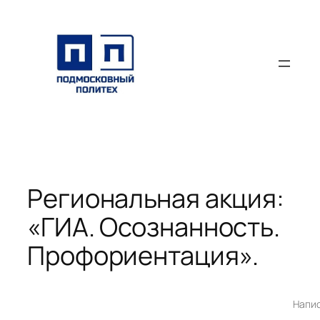
Перейти
к
содержимому
Региональная акция:
«ГИА. Осознанность.
Профориентация».
Напи