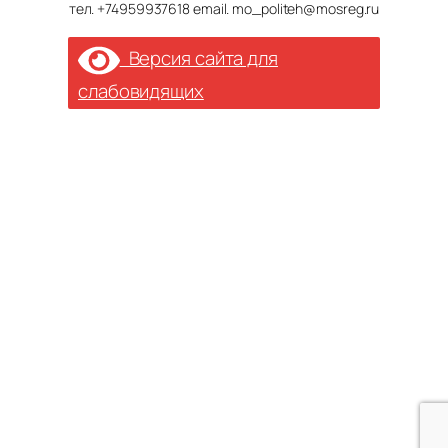
тел. +74959937618 email. mo_politeh@mosreg.ru
Версия сайта для
слабовидящих