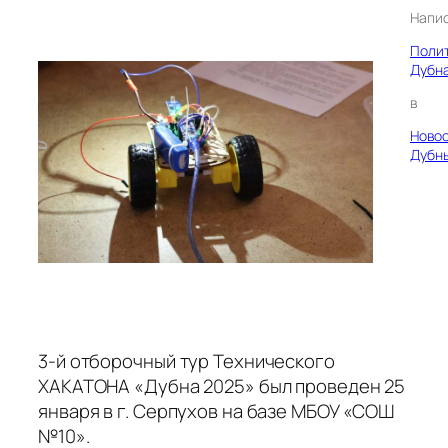
Напи
Поли
Дубн
в
Ново
Дубн
3-й отборочный тур Технического
ХАКАТОНА «Дубна 2025» был проведен 25
января в г. Серпухов на базе МБОУ «СОШ
№10».