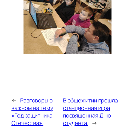
←
Разговоры о
В общежитии прошла
важном на тему
станционная игра
«Год защитника
посвященная Дню
Отечества».
студента.
→