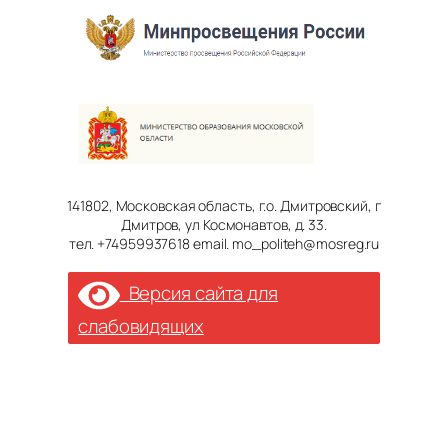
141802, Московская область, г.о. Дмитровский, г
Дмитров, ул Космонавтов, д. 33.
тел. +74959937618 email. mo_politeh@mosreg.ru
Версия сайта для
слабовидящих