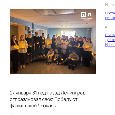
Напи
Екат
Ильм
в
Восп
деяте
Ново
27 января 81 год назад Ленинград
отпраздновал свою Победу от
фашистской блокады.