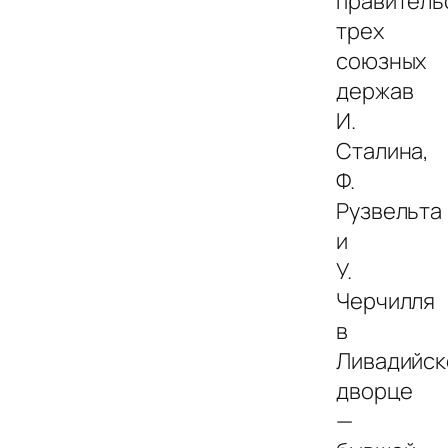
правитель
трех
союзных
держав
И.
Сталина,
Ф.
Рузвельта
и
У.
Черчилля
в
Ливадийс
дворце
—