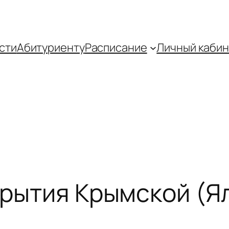
сти
Абитуриенту
Распиcание
Личный кабин
ткрытия Крымской (Я