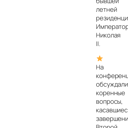
бывшей
летней
резиденци
Императо
Николая
II.
На
конферен
обсуждали
коренные
вопросы,
касавшиес
завершен
Второй