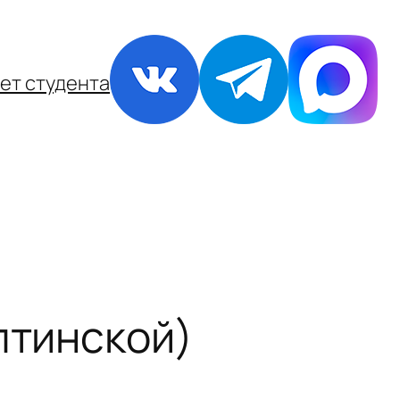
ет студента
лтинской)