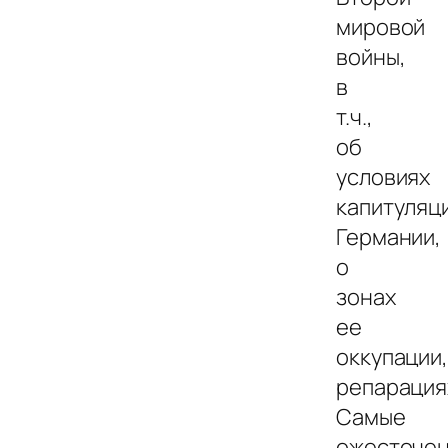
мировой
войны,
в
т.ч.,
об
условиях
капитуляц
Германии,
о
зонах
ее
оккупации
репарация
Самые
ожесточе