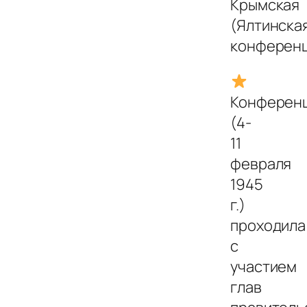
Крымская
(Ялтинска
конференц
Конферен
(4-
11
февраля
1945
г.)
проходила
с
участием
глав