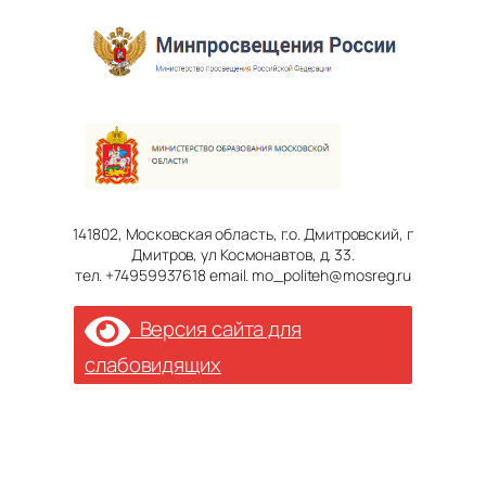
141802, Московская область, г.о. Дмитровский, г
Дмитров, ул Космонавтов, д. 33.
тел. +74959937618 email. mo_politeh@mosreg.ru
Версия сайта для
слабовидящих