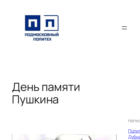
Перейти
к
содержимому
День памяти
Пушкина
Напи
Поли
Дубн