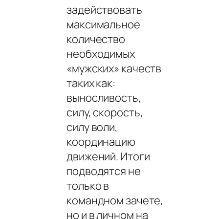
задействовать
максимальное
количество
необходимых
«мужских» качеств
таких как:
выносливость,
силу, скорость,
силу воли,
координацию
движений. Итоги
подводятся не
только в
командном зачете,
но и в личном на