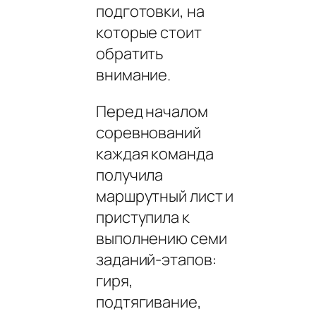
подготовки, на
которые стоит
обратить
внимание.
Перед началом
соревнований
каждая команда
получила
маршрутный лист и
приступила к
выполнению семи
заданий-этапов:
гиря,
подтягивание,