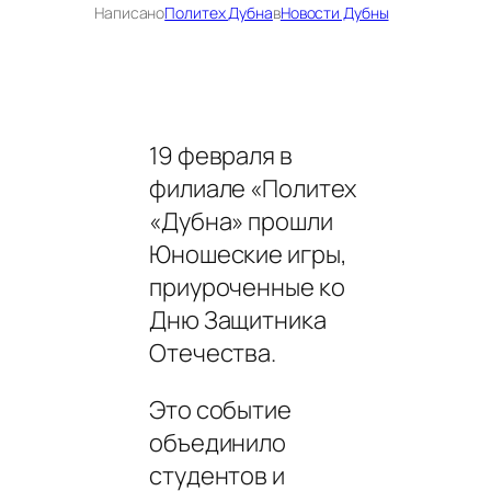
Написано
Политех Дубна
в
Новости Дубны
19 февраля в
филиале «Политех
«Дубна» прошли
Юношеские игры,
приуроченные ко
Дню Защитника
Отечества.
Это событие
объединило
студентов и