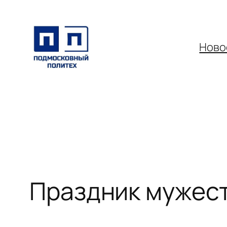
Перейти
к
содержимому
Ново
Праздник мужест