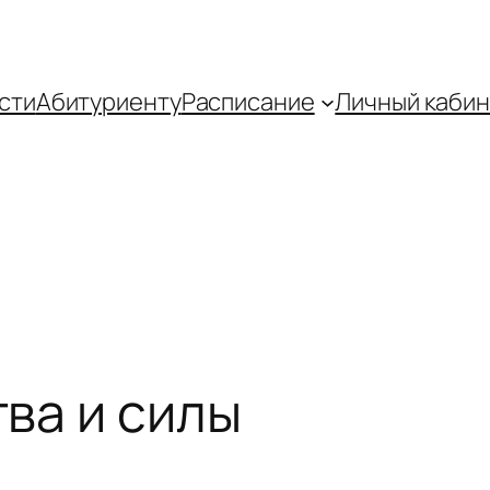
сти
Абитуриенту
Распиcание
Личный кабин
ва и силы