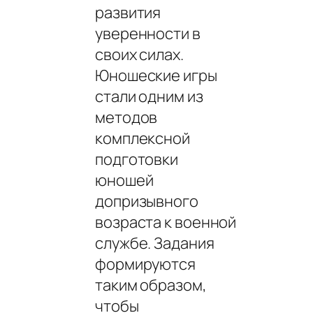
развития
уверенности в
своих силах.
Юношеские игры
стали одним из
методов
комплексной
подготовки
юношей
допризывного
возраста к военной
службе. Задания
формируются
таким образом,
чтобы