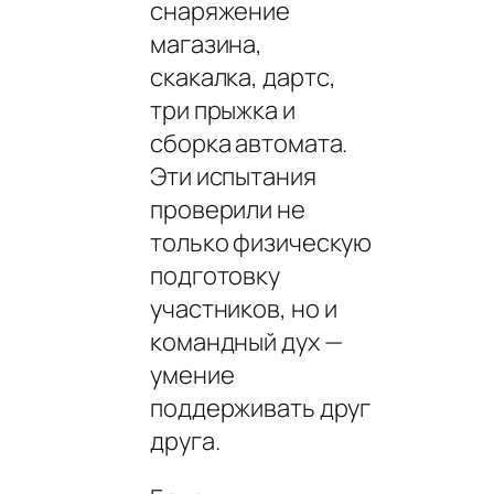
снаряжение
магазина,
скакалка, дартс,
три прыжка и
сборка автомата.
Эти испытания
проверили не
только физическую
подготовку
участников, но и
командный дух —
умение
поддерживать друг
друга.