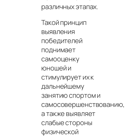
различных этапах.
Такой принцип
выявления
победителей
поднимает
самооценку
юношей и
стимулирует их к
дальнейшему
занятию спортом и
самосовершенствованию,
а также выявляет
слабые стороны
физической