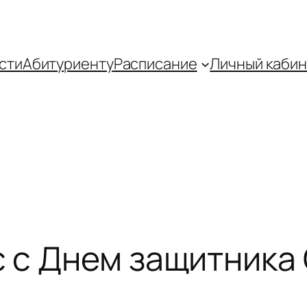
сти
Абитуриенту
Распиcание
Личный кабин
 с Днем защитника 