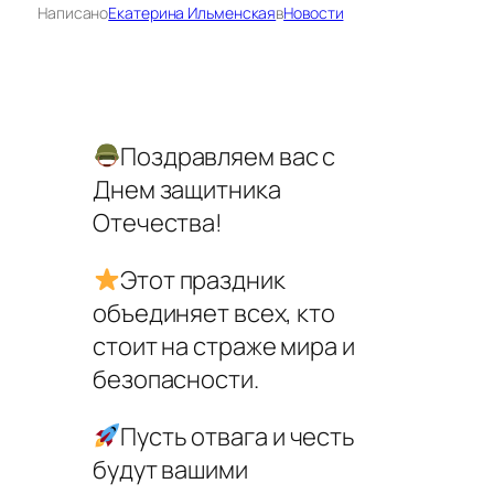
Написано
Екатерина Ильменская
в
Новости
Поздравляем вас с
Днем защитника
Отечества!
Этот праздник
объединяет всех, кто
стоит на страже мира и
безопасности.
Пусть отвага и честь
будут вашими