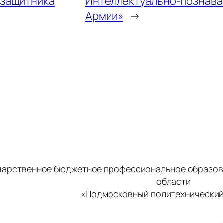
 защитника
Интеллектуально-познават
Армии»
→
дарственное бюджетное профессиональное образов
области
«Подмосковный политехнический