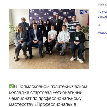
Напи
Екат
Ильм
в
Ново
В Подмосковном политехническом
колледже стартовал Региональный
чемпионат по профессиональному
мастерству «Профессионалы» в