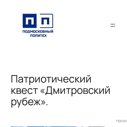
Перейти
к
содержимому
Патриотический
квест «Дмитровский
рубеж».
Напи