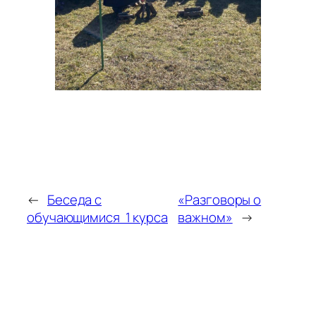
←
Беседа с
«Разговоры о
обучающимися 1 курса
важном»
→