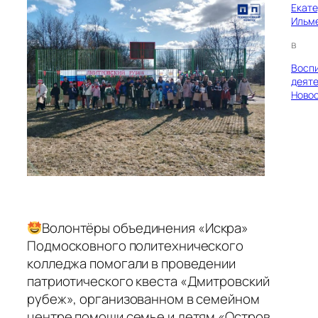
Екат
Ильм
в
Восп
деяте
Ново
Волонтёры объединения «Искра»
Подмосковного политехнического
колледжа помогали в проведении
патриотического квеста «Дмитровский
рубеж», организованном в семейном
центре помощи семье и детям «Остров