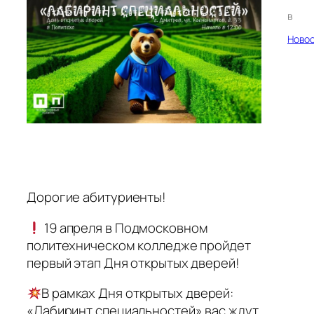
в
Ново
Дорогие абитуриенты!
19 апреля в Подмосковном
политехническом колледже пройдет
первый этап Дня открытых дверей!
В рамках Дня открытых дверей:
«Лабиринт специальностей» вас ждут