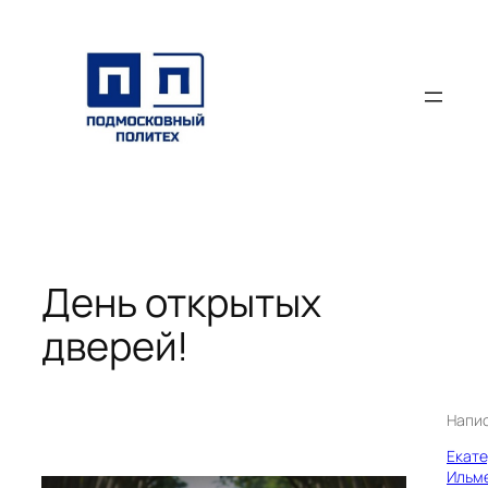
Перейти
к
содержимому
День открытых
дверей!
Напи
Екат
Ильм