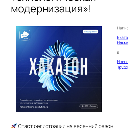
модернизация»!
Напи
Екат
Ильм
в
Ново
Трудо
Старт регистрации на весенний сезон