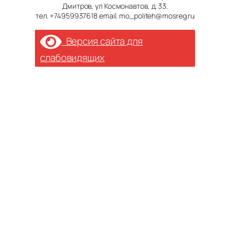
Дмитров, ул Космонавтов, д. 33.
тел. +74959937618 email. mo_politeh@mosreg.ru
Версия сайта для
слабовидящих