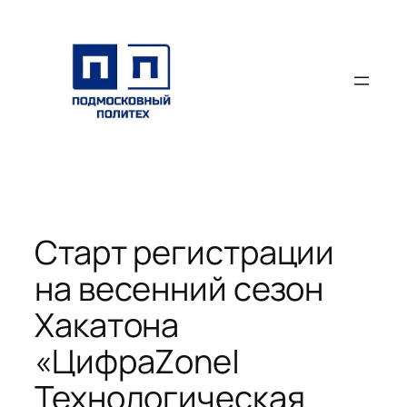
Перейти
к
содержимому
Старт регистрации
на весенний сезон
Хакатона
«ЦифраZone|
Технологическая