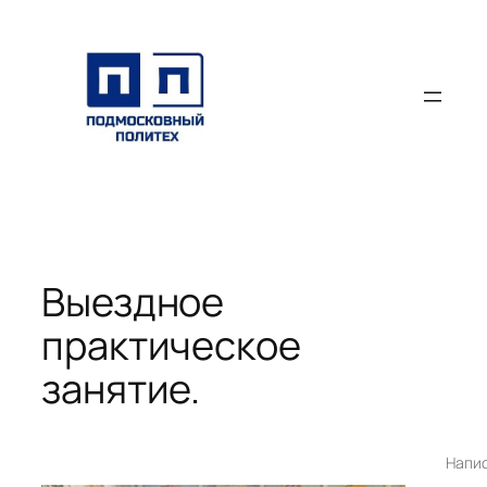
Перейти
к
содержимому
Выездное
практическое
занятие.
Напи