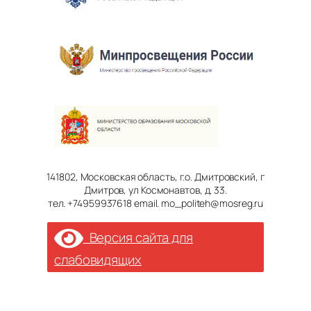
141802, Московская область, г.о. Дмитровский, г
Дмитров, ул Космонавтов, д. 33.
тел. +74959937618 email. mo_politeh@mosreg.ru
Версия сайта для
слабовидящих