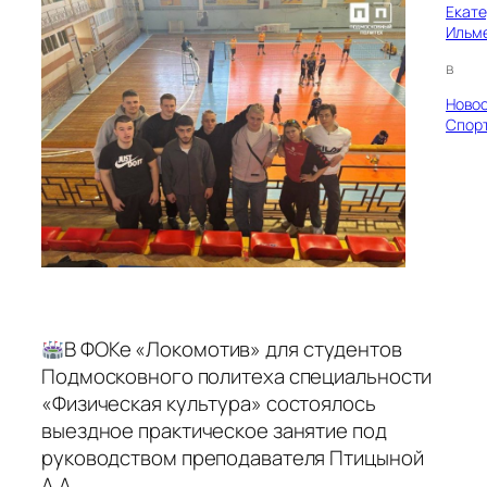
Екат
Ильм
в
Ново
Спор
В ФОКе «Локомотив» для студентов
Подмосковного политеха специальности
«Физическая культура» состоялось
выездное практическое занятие под
руководством преподавателя Птицыной
А.А.