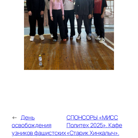
←
День
СПОНСОРЫ «МИСС
освобождения
Политех 2025». Кафе
узников фашистских
«Старик Хинкалыч».