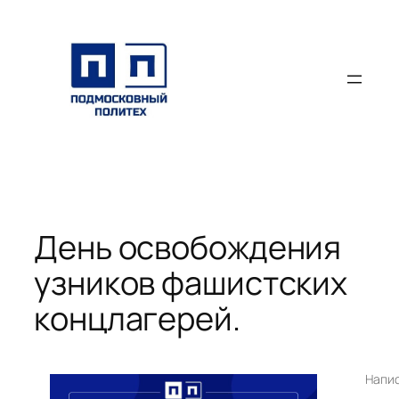
Перейти
к
содержимому
День освобождения
узников фашистских
концлагерей.
Напи