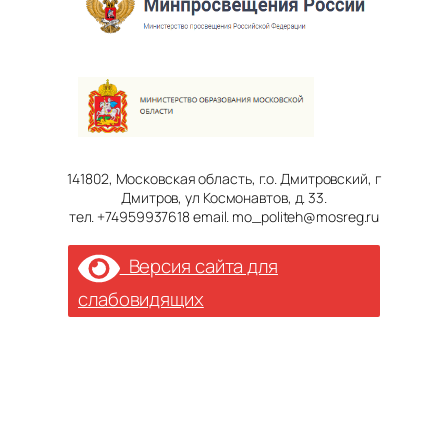
141802, Московская область, г.о. Дмитровский, г
Дмитров, ул Космонавтов, д. 33.
тел. +74959937618 email. mo_politeh@mosreg.ru
Версия сайта для
слабовидящих