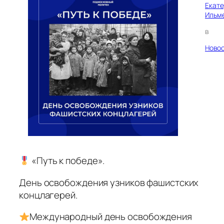
Екат
Ильм
в
Ново
«Путь к победе».
День освобождения узников фашистских
концлагерей.
Международный день освобождения