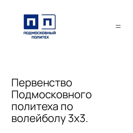
Перейти
к
содержимому
Первенство
Подмосковного
политеха по
волейболу 3х3.