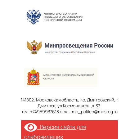
141802, Московская область, г.о. Дмитровский, г
Дмитров, ул Космонавтов, д. 33.
тел. +74959937618 email. mo_politeh@mosreg.ru
Версия сайта для
слабовидящих