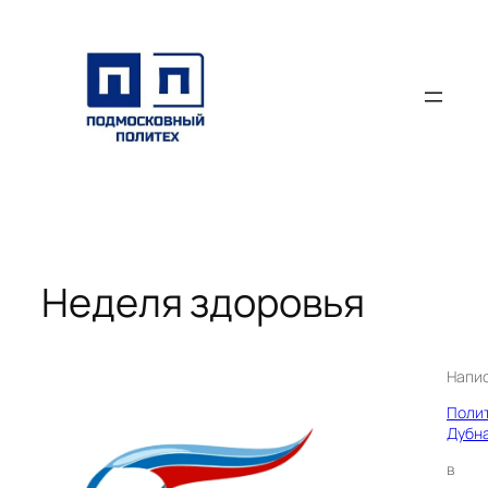
Перейти
к
содержимому
Неделя здоровья
Напи
Поли
Дубн
в