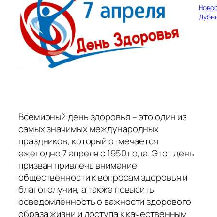
Ново
Дубн
Всемирный день здоровья – это один из
самых значимых международных
праздников, который отмечается
ежегодно 7 апреля с 1950 года. Этот день
призван привлечь внимание
общественности к вопросам здоровья и
благополучия, а также повысить
осведомленность о важности здорового
образа жизни и доступа к качественным