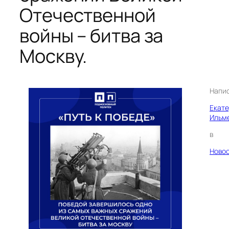
Отечественной
войны – битва за
Москву.
Напи
Екат
Ильм
в
Ново