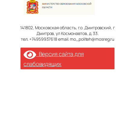
141802, Московская область, г.о. Дмитровский, г
Дмитров, ул Космонавтов, д. 33.
тел. +74959937618 email. mo_politeh@mosreg.ru
Версия сайта для
слабовидящих