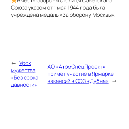
В честь обороны столицы Советского
Союза указом от 1 мая 1944 года была
учреждена медаль «За оборону Москвы».
←
Урок
АО «АтомСпецПроект»
мужества
примет участие в Ярмарке
«Без срока
вакансий в ОЭЗ «Дубна»
→
давности»