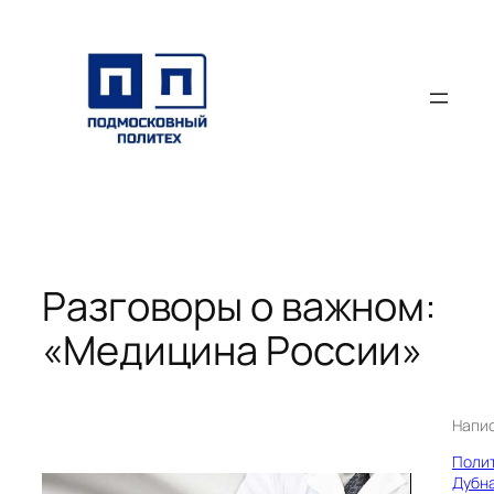
Перейти
к
содержимому
Разговоры о важном:
«Медицина России»
Напи
Поли
Дубн