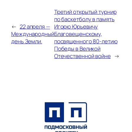
Третий открытый турнир
по баскетболу в память
←
22 апреля —
Игорю Юрьевичу
Международный
Благовещенскому,
день Земли.
посвященного 80-летию
Победы в Великой
Отечественной войне
→