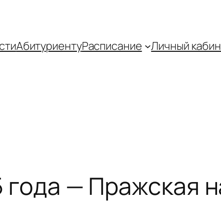
сти
Абитуриенту
Распиcание
Личный кабин
45 года — Пражская