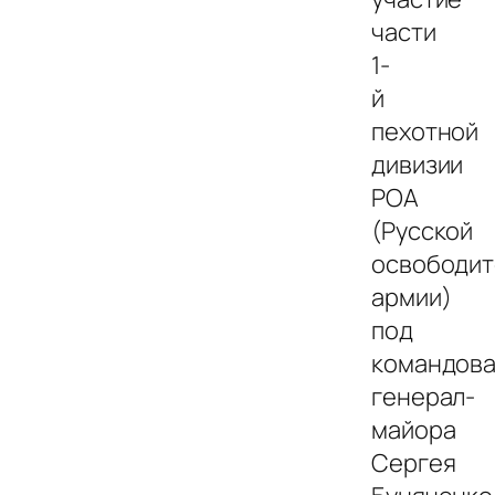
части
1-
й
пехотной
дивизии
РОА
(Русской
освободит
армии)
под
командов
генерал-
майора
Сергея