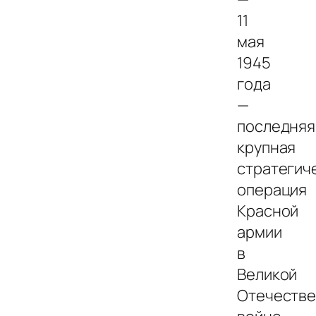
11
мая
1945
года
—
последняя
крупная
стратегич
операция
Красной
армии
в
Великой
Отечеств