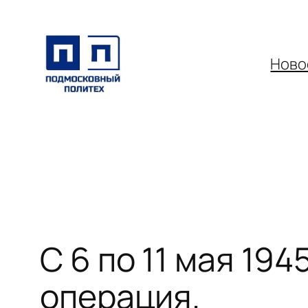
Перейти
к
содержимому
Ново
С 6 по 11 мая 19
операция.