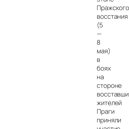
Пражског
восстания
(5
—
8
мая)
в
боях
на
стороне
восставши
жителей
Праги
приняли
участие