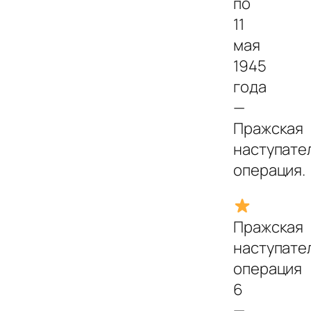
по
11
мая
1945
года
—
Пражская
наступате
операция.
Пражская
наступате
операция
6
—