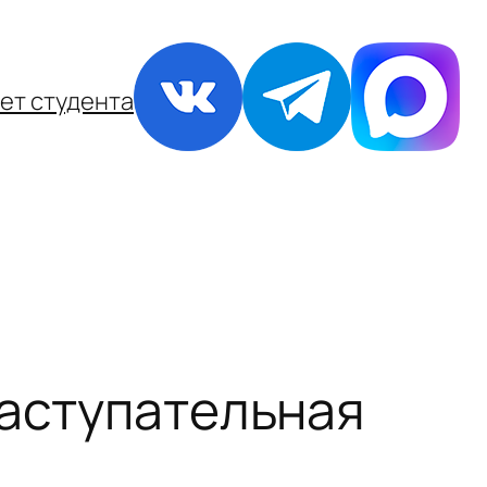
ет студента
 наступательная