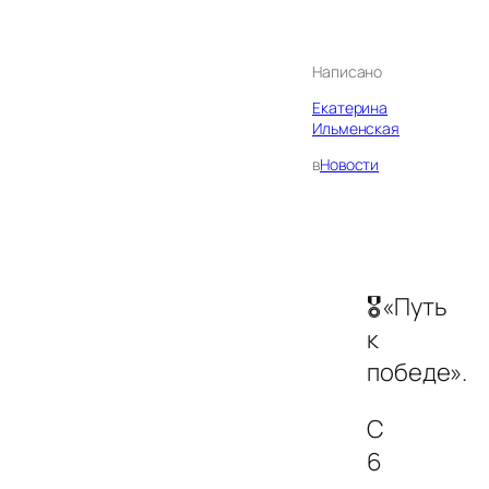
Написано
Екатерина
Ильменская
в
Новости
🎖«Путь
к
победе».
С
6