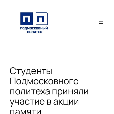
Перейти
к
содержимому
Студенты
Подмосковного
политеха приняли
участие в акции
памяти.