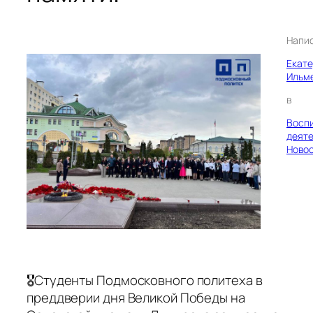
Напи
Екат
Ильм
в
Восп
деяте
Ново
🎖Студенты Подмосковного политеха в
преддверии дня Великой Победы на