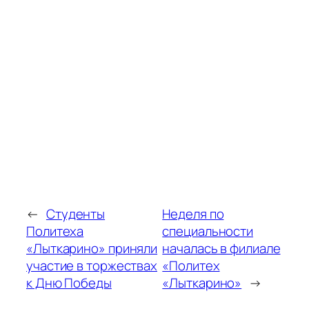
←
Студенты
Неделя по
Политеха
специальности
«Лыткарино» приняли
началась в филиале
участие в торжествах
«Политех
к Дню Победы
«Лыткарино»
→