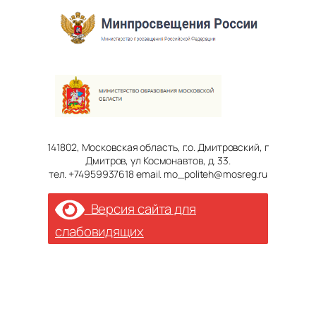
141802, Московская область, г.о. Дмитровский, г
Дмитров, ул Космонавтов, д. 33.
тел. +74959937618 email. mo_politeh@mosreg.ru
Версия сайта для
слабовидящих