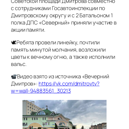
Советской площади Дмитрова совместно
с сотрудниками Госавтоинспекции по
Дмитровскому округу и с 2 Батальоном 1
полка ДПС «Северный» приняли участие в
акции памяти.
🕊Ребята провели линейку, почтили
память минутой молчания, возложили
цветы к вечному огню, а также исполнили
вальс.
Видео взято из источника «Вечерний
Дмитров»:
https://vk.com/dmitrovtv?
w=wall-94883561_30213