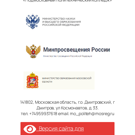
141802, Московская область, г.о. Дмитровский, г
Дмитров, ул Космонавтов, д. 33.
тел. +74959937618 email. mo_politeh@mosreg.ru
Версия сайта для