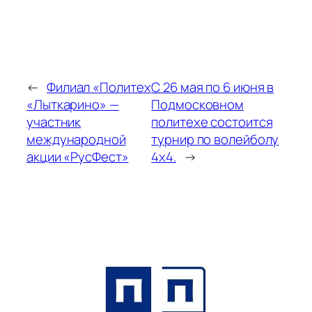
←
Филиал «Политех
С 26 мая по 6 июня в
«Лыткарино» —
Подмосковном
участник
политехе состоится
международной
турнир по волейболу
акции «РусФест»
4х4.
→