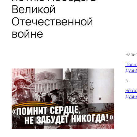
Великой
Отечественной
войне
Напи
Поли
Дубн
в
Ново
Дубн