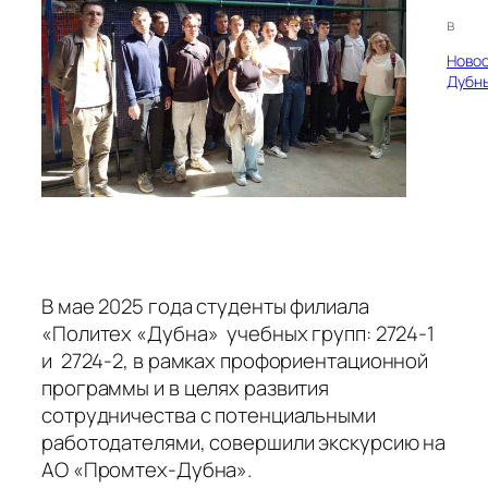
в
Ново
Дубн
В мае 2025 года студенты филиала
«Политех «Дубна» учебных групп: 2724-1
и 2724-2, в рамках профориентационной
программы и в целях развития
сотрудничества с потенциальными
работодателями, совершили экскурсию на
АО «Промтех-Дубна».