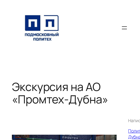
Перейти
к
содержимому
Экскурсия на АО
«Промтех-Дубна»
Напи
Поли
Дубн