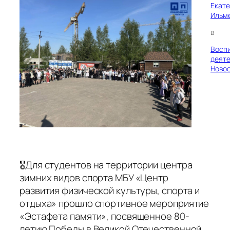
Екат
Ильм
в
Восп
деяте
Ново
🎖Для студентов на территории центра
зимних видов спорта МБУ «Центр
развития физической культуры, спорта и
отдыха» прошло спортивное мероприятие
«Эстафета памяти», посвященное 80-
летию Победы в Великой Отечественной