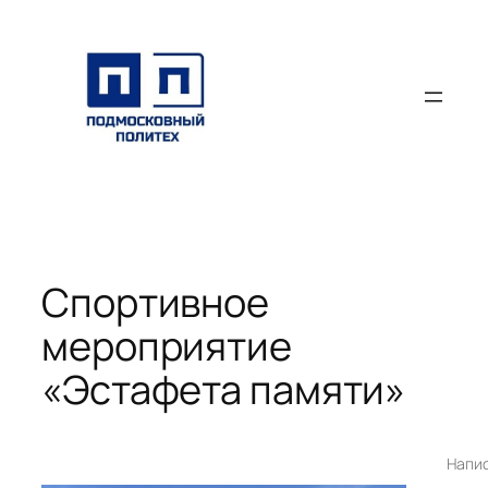
Перейти
к
содержимому
Спортивное
мероприятие
«Эстафета памяти»
Напи