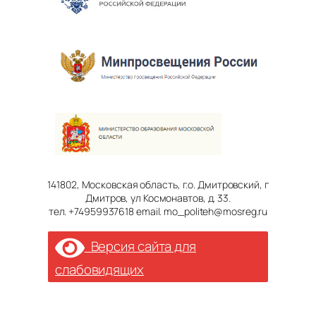
141802, Московская область, г.о. Дмитровский, г
Дмитров, ул Космонавтов, д. 33.
тел. +74959937618 email. mo_politeh@mosreg.ru
Версия сайта для
слабовидящих