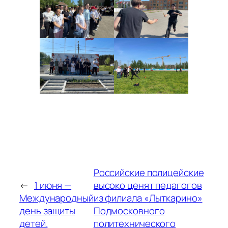
Российские полицейские
←
1 июня —
высоко ценят педагогов
Международный
из филиала «Лыткарино»
день защиты
Подмосковного
детей.
политехнического