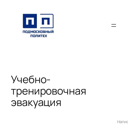
Перейти
к
содержимому
Учебно-
тренировочная
эвакуация
Напи