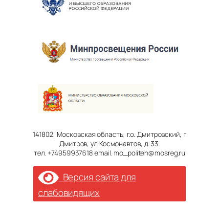
141802, Московская область, г.о. Дмитровский, г
Дмитров, ул Космонавтов, д. 33.
тел. +74959937618 email. mo_politeh@mosreg.ru
Версия сайта для
слабовидящих