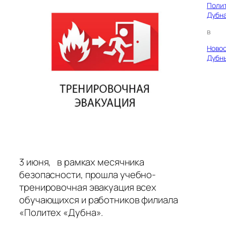
Поли
Дубн
в
Ново
Дубн
3 июня, в рамках месячника
безопасности, прошла учебно-
тренировочная эвакуация всех
обучающихся и работников филиала
«Политех «Дубна».