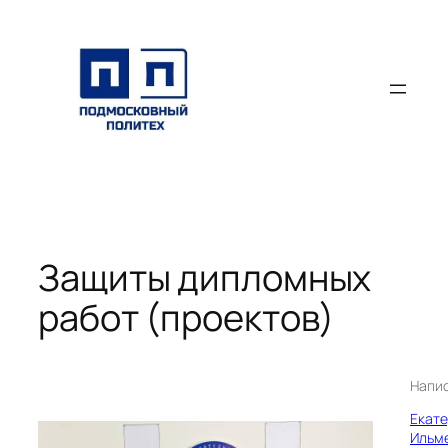
Перейти
к
содержимому
Защиты дипломных
работ (проектов)
Напи
Екат
Ильм