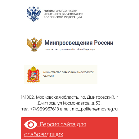
141802, Московская область, г.о. Дмитровский, г
Дмитров, ул Космонавтов, д. 33.
тел. +74959937618 email. mo_politeh@mosreg.ru
Версия сайта для
слабовидящих