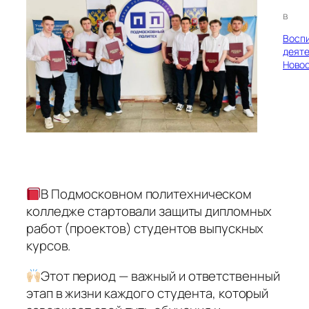
в
Восп
деяте
Ново
В Подмосковном политехническом
колледже стартовали защиты дипломных
работ (проектов) студентов выпускных
курсов.
Этот период — важный и ответственный
этап в жизни каждого студента, который