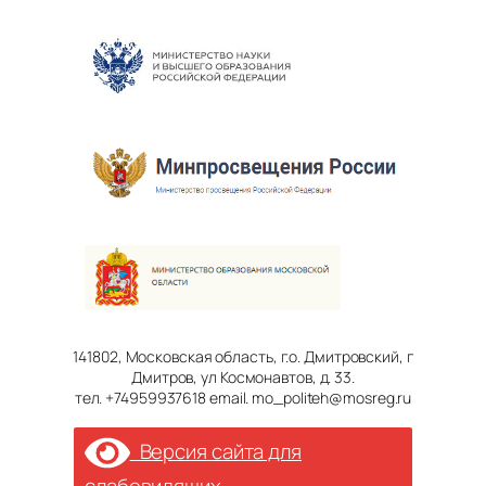
141802, Московская область, г.о. Дмитровский, г
Дмитров, ул Космонавтов, д. 33.
тел. +74959937618 email. mo_politeh@mosreg.ru
Версия сайта для