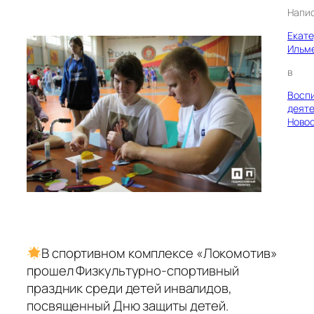
Напи
Екат
Ильм
в
Восп
деяте
Ново
В спортивном комплексе «Локомотив»
прошел Физкультурно-спортивный
праздник среди детей инвалидов,
посвященный Дню защиты детей.