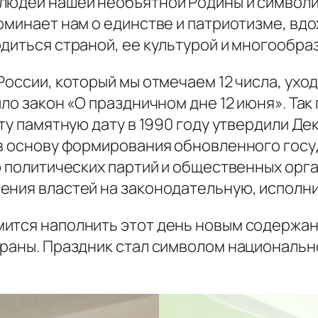
 людей нашей необъятной Родины и символ
оминает нам о единстве и патриотизме, вдо
диться страной, ее культурой и многообра
оссии, который мы отмечаем 12 числа, уход
ило закон «О праздничном дне 12 июня». Та
эту памятную дату в 1990 году утвердили Д
 в основу формирования обновленного госу
ю политических партий и общественных орг
ения властей на законодательную, исполни
ится наполнить этот день новым содержан
траны. Праздник стал символом национальн