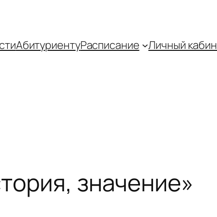
сти
Абитуриенту
Распиcание
Личный кабин
стория, значение»