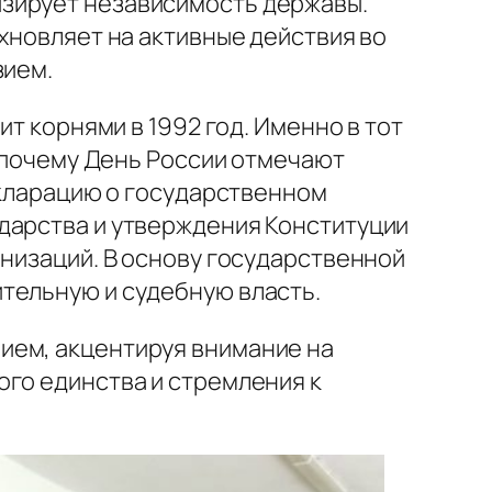
изирует независимость державы.
хновляет на активные действия во
зием.
ит корнями в 1992 год. Именно в тот
к почему День России отмечают
екларацию о государственном
дарства и утверждения Конституции
анизаций. В основу государственной
тельную и судебную власть.
ием, акцентируя внимание на
ого единства и стремления к