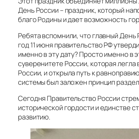
Этот праздник объединяет миллионы
День России – праздник, который нап
благо Родины и дает возможность гор
Ребята вспомнили, что главный День Р
год 11 июня правительство РФ утверд
именно в эту дату? Просто именно в 
суверенитете России, которая легла
России, и открыла путь к равноправи
системы был заложен принцип раздел
Сегодня Правительство России стрем
исторической гордости и единстве с
развитию.