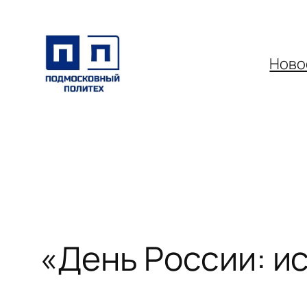
Перейти
к
содержимому
Ново
«День России: и