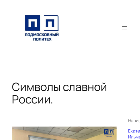
Перейти
к
содержимому
Символы славной
России.
Напи
Екат
Ильм