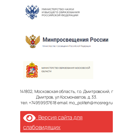
141802, Московская область, г.о. Дмитровский, г
Дмитров, ул Космонавтов, д. 33.
тел. +74959937618 email. mo_politeh@mosreg.ru
Версия сайта для
слабовидящих