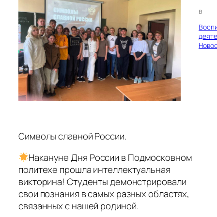
в
Восп
деяте
Ново
Символы славной России.
Накануне Дня России в Подмосковном
политехе прошла интеллектуальная
викторина! Студенты демонстрировали
свои познания в самых разных областях,
связанных с нашей родиной.