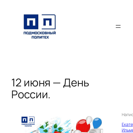
Перейти
к
содержимому
12 июня — День
России.
Напи
Екат
Ильм