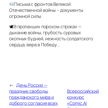
Письма с фронтов Великой
Отечественной войны – документы
огромной силы.
🕊В пропахших порохом строках —
дыхание войны, грубость суровых
окопных будней, нежность солдатского
сердца, вера в Победу…
←
День России —
праздник свободы,
Всероссийский
гражданского мира и
конкурс
доброго согласия всех
«Comic.AI