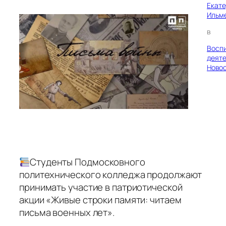
Екат
Ильм
в
Восп
деяте
Ново
Студенты Подмосковного
политехнического колледжа продолжают
принимать участие в патриотической
акции «Живые строки памяти: читаем
письма военных лет».