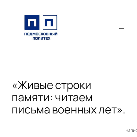
Перейти
к
содержимому
«Живые строки
памяти: читаем
письма военных лет».
Напи