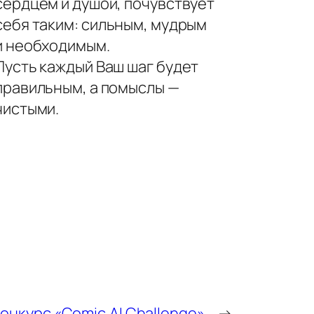
сердцем и душой, почувствует
себя таким: сильным, мудрым
и необходимым.
Пусть каждый Ваш шаг будет
правильным, а помыслы —
чистыми.
онкурс «Comic.AI Challenge».
→