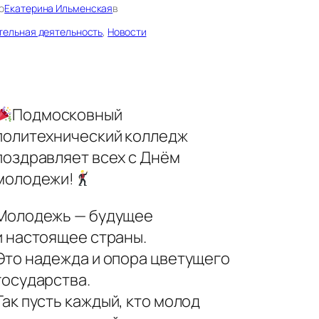
о
Екатерина Ильменская
в
тельная деятельность
, 
Новости
Подмосковный
политехнический колледж
поздравляет всех с Днём
молодежи!
Молодежь — будущее
и настоящее страны.
Это надежда и опора цветущего
государства.
Так пусть каждый, кто молод