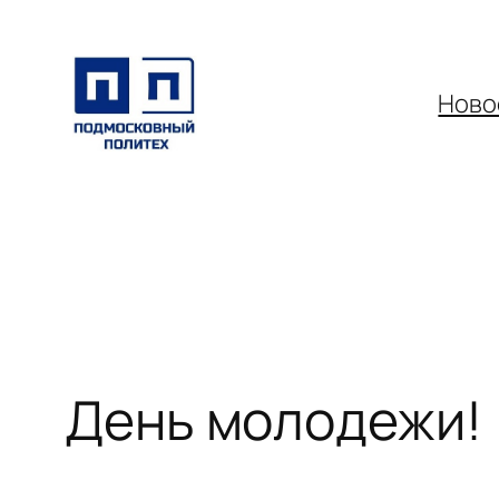
Перейти
к
содержимому
Ново
День молодежи!