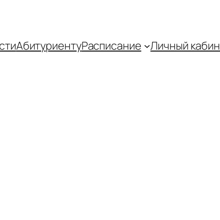
сти
Абитуриенту
Распиcание
Личный кабин