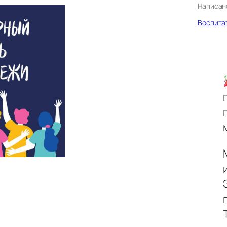
Написан
Воспита